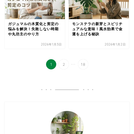
ガジュマルの木質化と剪定の
モンステラの新芽とスピリチ
悩みを解決！失敗しない時期
ュアルな意味！風水効果で金
や丸坊主のやり方
運を上げる秘訣
2026年1月3日
2026年1月2日
...
1
2
18