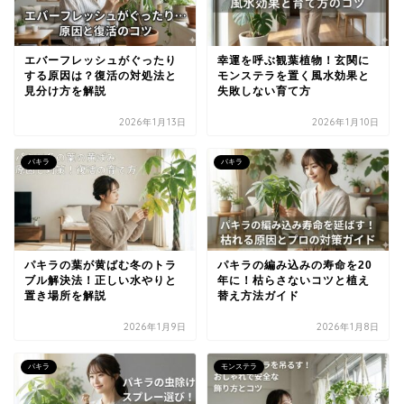
エバーフレッシュがぐったり
幸運を呼ぶ観葉植物！玄関に
する原因は？復活の対処法と
モンステラを置く風水効果と
見分け方を解説
失敗しない育て方
2026年1月13日
2026年1月10日
パキラ
パキラ
パキラの葉が黄ばむ冬のトラ
パキラの編み込みの寿命を20
ブル解決法！正しい水やりと
年に！枯らさないコツと植え
置き場所を解説
替え方法ガイド
2026年1月9日
2026年1月8日
パキラ
モンステラ