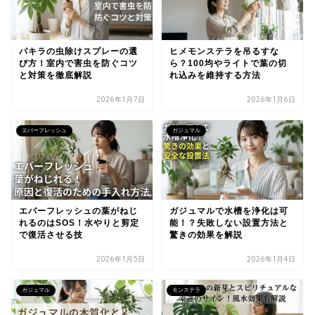
パキラの虫除けスプレーの選
ヒメモンステラを吊るすな
び方！室内で害虫を防ぐコツ
ら？100均やライトで葉の切
と対策を徹底解説
れ込みを維持する方法
2026年1月7日
2026年1月6日
エバーフレッシュ
ガジュマル
エバーフレッシュの葉がねじ
ガジュマルで水槽を浄化は可
れるのはSOS！水やりと剪定
能！？失敗しない設置方法と
で復活させる技
驚きの効果を解説
2026年1月5日
2026年1月4日
ガジュマル
モンステラ