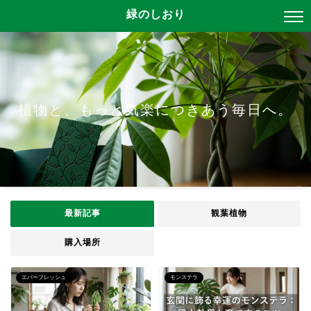
緑のしおり
植物と、もっと気楽につきあう毎日へ。
最新記事
観葉植物
購入場所
エバーフレッシュ
モンステラ