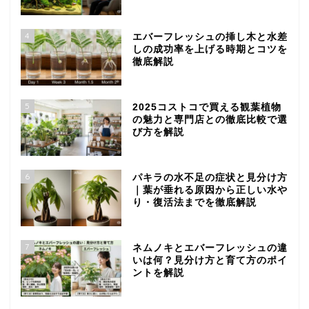
4
エバーフレッシュの挿し木と水差
しの成功率を上げる時期とコツを
徹底解説
5
2025コストコで買える観葉植物
の魅力と専門店との徹底比較で選
び方を解説
6
パキラの水不足の症状と見分け方
｜葉が垂れる原因から正しい水や
り・復活法までを徹底解説
7
ネムノキとエバーフレッシュの違
いは何？見分け方と育て方のポイ
ントを解説