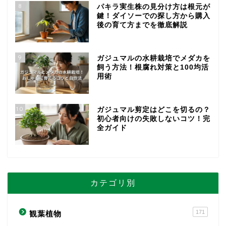
8
パキラ実生株の見分け方は根元が
鍵！ダイソーでの探し方から購入
後の育て方までを徹底解説
9
ガジュマルの水耕栽培でメダカを
飼う方法！根腐れ対策と100均活
用術
10
ガジュマル剪定はどこを切るの？
初心者向けの失敗しないコツ！完
全ガイド
カテゴリ別
171
観葉植物