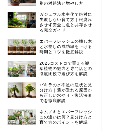
別の対処法と増やし方
ガジュマル水中化で絶対に
3
失敗しない育て方｜根腐れ
させず安全に魚と共存させ
る完全ガイド
エバーフレッシュの挿し木
4
と水差しの成功率を上げる
時期とコツを徹底解説
2025コストコで買える観
5
葉植物の魅力と専門店との
徹底比較で選び方を解説
パキラの水不足の症状と見
6
分け方｜葉が垂れる原因か
ら正しい水やり・復活法ま
でを徹底解説
ネムノキとエバーフレッシ
7
ュの違いは何？見分け方と
育て方のポイントを解説