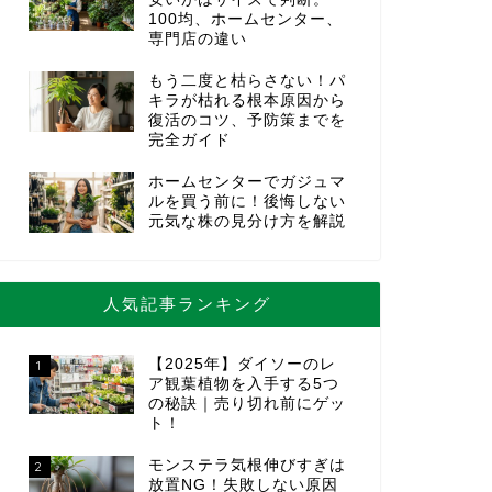
100均、ホームセンター、
専門店の違い
もう二度と枯らさない！パ
キラが枯れる根本原因から
復活のコツ、予防策までを
完全ガイド
ホームセンターでガジュマ
ルを買う前に！後悔しない
元気な株の見分け方を解説
人気記事ランキング
【2025年】ダイソーのレ
1
ア観葉植物を入手する5つ
の秘訣｜売り切れ前にゲッ
ト！
モンステラ気根伸びすぎは
2
放置NG！失敗しない原因