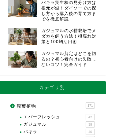
パキラ実生株の見分け方は
8
根元が鍵！ダイソーでの探
し方から購入後の育て方ま
でを徹底解説
ガジュマルの水耕栽培でメ
9
ダカを飼う方法！根腐れ対
策と100均活用術
ガジュマル剪定はどこを切
10
るの？初心者向けの失敗し
ないコツ！完全ガイド
カテゴリ別
観葉植物
171
エバーフレッシュ
42
ガジュマル
39
パキラ
40