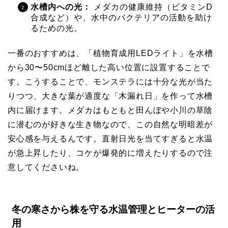
水槽内への光：
メダカの健康維持（ビタミンD
合成など）や、水中のバクテリアの活動を助け
るための光。
一番のおすすめは、
「植物育成用LEDライト」を水槽
から30〜50cmほど離した高い位置に設置すること
で
す。こうすることで、モンステラには十分な光が当た
りつつ、大きな葉が適度な「木漏れ日」を作って水槽
内に届けます。メダカはもともと田んぼや小川の草陰
に潜むのが好きな生き物なので、この自然な明暗差が
安心感を与えるんです。直射日光を当てすぎると水温
が急上昇したり、コケが爆発的に増えたりするので注
意してくださいね。
冬の寒さから株を守る水温管理とヒーターの活
用