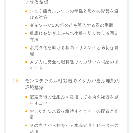
させる基礎
シュウ酸カルシウムの毒性と魚への影響を避
ける対策
ダイソーや100均の苗を導入する際の手順
根腐れを防ぎ土から水生根へ切り替える固定
方法
水質浄化を助ける根のトリミングと適切な管
理
メダカに安全な肥料選びとカリウム補給のポ
イント
モンステラの水耕栽培でメダカが喜ぶ理想の
環境構築
窒素循環の仕組みを活用して水換え頻度を減
らすコツ
おしゃれな水景を維持するライトの配置と光
量
冬の寒さから株を守る水温管理とヒーターの
活用