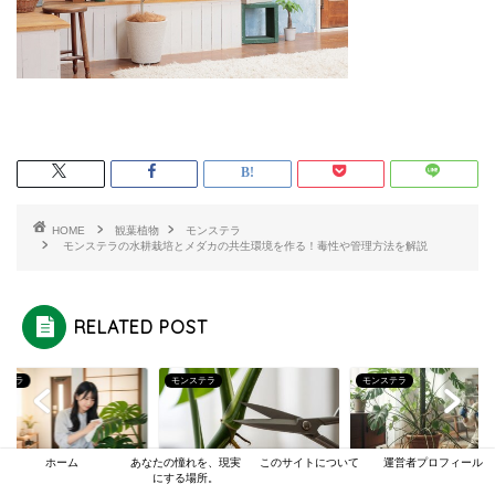
HOME
観葉植物
モンステラ
モンステラの水耕栽培とメダカの共生環境を作る！毒性や管理方法を解説
RELATED POST
ステラ
モンステラ
モンステラ
ホーム
あなたの憧れを、現実
このサイトについて
運営者プロフィール
にする場所。
ンステラを玄関の日陰
モンステラの水差しは葉
モンステラのつるが