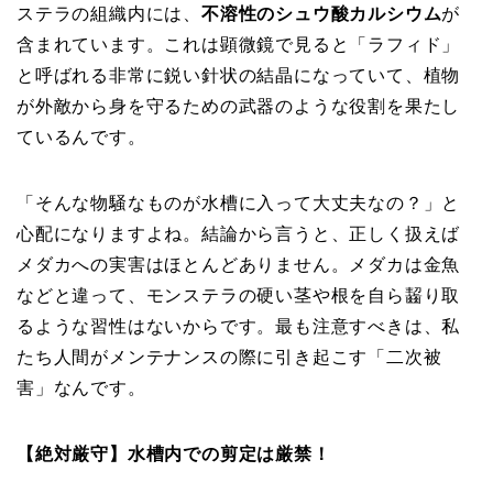
ステラの組織内には、
不溶性のシュウ酸カルシウム
が
含まれています。これは顕微鏡で見ると「ラフィド」
と呼ばれる非常に鋭い針状の結晶になっていて、植物
が外敵から身を守るための武器のような役割を果たし
ているんです。
「そんな物騒なものが水槽に入って大丈夫なの？」と
心配になりますよね。結論から言うと、
正しく扱えば
メダカへの実害はほとんどありません。
メダカは金魚
などと違って、モンステラの硬い茎や根を自ら齧り取
るような習性はないからです。最も注意すべきは、私
たち人間がメンテナンスの際に引き起こす「二次被
害」なんです。
【絶対厳守】水槽内での剪定は厳禁！