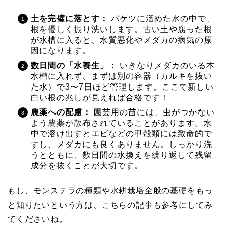
土を完璧に落とす：
バケツに溜めた水の中で、
根を優しく振り洗いします。古い土や腐った根
が水槽に入ると、水質悪化やメダカの病気の原
因になります。
数日間の「水養生」：
いきなりメダカのいる本
水槽に入れず、まずは別の容器（カルキを抜い
た水）で3〜7日ほど管理します。ここで新しい
白い根の兆しが見えれば合格です！
農薬への配慮：
園芸用の苗には、虫がつかない
よう農薬が散布されていることがあります。水
中で溶け出すとエビなどの甲殻類には致命的で
すし、メダカにも良くありません。しっかり洗
うとともに、数日間の水換えを繰り返して残留
成分を抜くことが大切です。
もし、モンステラの種類や水耕栽培全般の基礎をもっ
と知りたいという方は、こちらの記事も参考にしてみ
てくださいね。