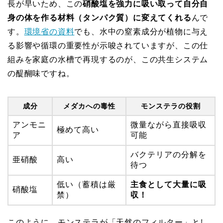
長が早いため、この
硝酸塩を強力に吸い取って自分自
身の体を作る材料（タンパク質）に変えてくれる
んで
す。
環境省の資料
でも、水中の窒素成分が植物に与え
る影響や循環の重要性が示唆されていますが、この仕
組みを家庭の水槽で再現するのが、この共生システム
の醍醐味ですね。
成分
メダカへの毒性
モンステラの役割
アンモニ
微量ながら直接吸収
極めて高い
ア
可能
バクテリアの分解を
亜硝酸
高い
待つ
低い（蓄積は厳
主食として大量に吸
硝酸塩
禁）
収！
このように、モンステラが「天然のフィルター」とし