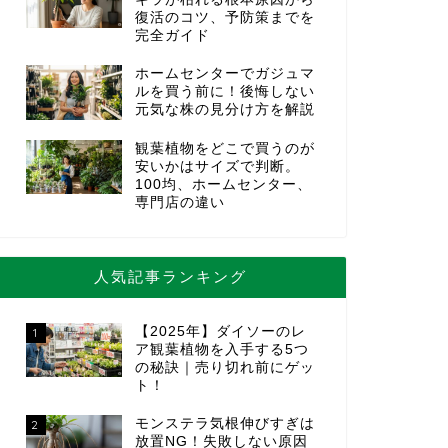
復活のコツ、予防策までを
完全ガイド
ホームセンターでガジュマ
ルを買う前に！後悔しない
元気な株の見分け方を解説
観葉植物をどこで買うのが
安いかはサイズで判断。
100均、ホームセンター、
専門店の違い
人気記事ランキング
【2025年】ダイソーのレ
1
ア観葉植物を入手する5つ
の秘訣｜売り切れ前にゲッ
ト！
モンステラ気根伸びすぎは
2
放置NG！失敗しない原因