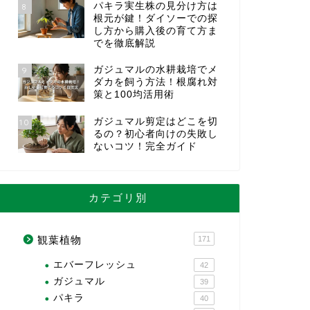
パキラ実生株の見分け方は
8
根元が鍵！ダイソーでの探
し方から購入後の育て方ま
でを徹底解説
ガジュマルの水耕栽培でメ
9
ダカを飼う方法！根腐れ対
策と100均活用術
ガジュマル剪定はどこを切
10
るの？初心者向けの失敗し
ないコツ！完全ガイド
カテゴリ別
観葉植物
171
エバーフレッシュ
42
ガジュマル
39
パキラ
40