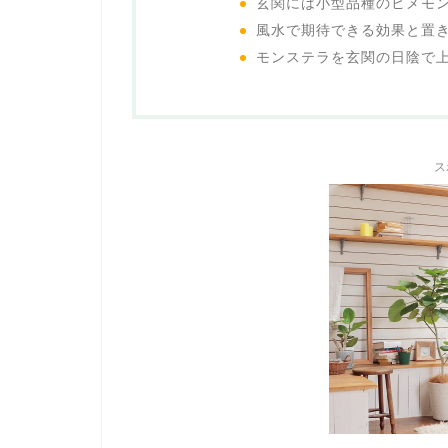
玄関には小型品種のヒメモ
風水で期待できる効果と置
モンステラを玄関の日陰で
ス