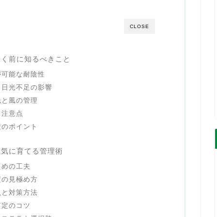
CLOSE
置く前に知るべきこと
が可能な耐陰性
る日光不足の影響
光と風の管理
る注意点
策のポイント
元気に育てる管理術
ための工夫
度の見極め方
虫と対策方法
剪定のコツ