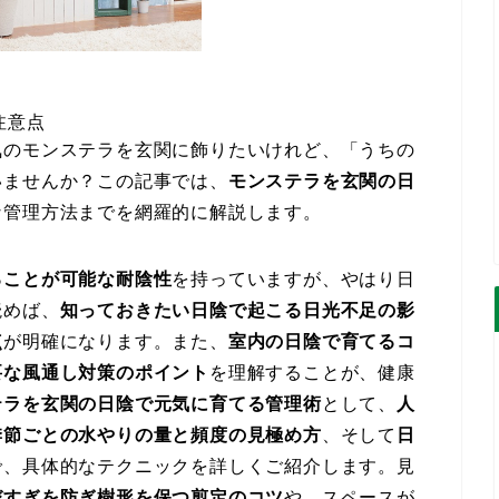
注意点
気のモンステラを玄関に飾りたいけれど、「うちの
いませんか？この記事では、
モンステラを玄関の日
な管理方法までを網羅的に解説します。
ることが可能な耐陰性
を持っていますが、やはり日
読めば、
知っておきたい日陰で起こる日光不足の影
点
が明確になります。また、
室内の日陰で育てるコ
要な風通し対策のポイント
を理解することが、健康
テラを玄関の日陰で元気に育てる管理術
として、
人
季節ごとの水やりの量と頻度の見極め方
、そして
日
で、具体的なテクニックを詳しくご紹介します。見
びすぎを防ぎ樹形を保つ剪定のコツ
や、スペースが