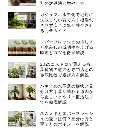
別の対処法と増やし方
ガジュマル水中化で絶対に
3
失敗しない育て方｜根腐れ
させず安全に魚と共存させ
る完全ガイド
エバーフレッシュの挿し木
4
と水差しの成功率を上げる
時期とコツを徹底解説
2025コストコで買える観
5
葉植物の魅力と専門店との
徹底比較で選び方を解説
パキラの水不足の症状と見
6
分け方｜葉が垂れる原因か
ら正しい水やり・復活法ま
でを徹底解説
ネムノキとエバーフレッシ
7
ュの違いは何？見分け方と
育て方のポイントを解説