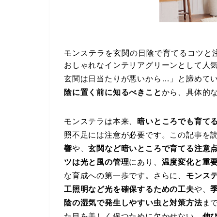
モンステラを玄関の日陰で育てるコツと
おしゃれなインテリアグリーンとして人
玄関は日当たりが悪いから…」と諦めて
陰に置く前に知るべきこと
から、具体的
モンステラは本来、
暗いところでも育て
照不足には注意が必要です。この記事を
響
や、
玄関など暗いところで育てる注意
ツは光と風の管理
にあり、
温度変化と重
な育成への第一歩です。さらに、
モンス
工照明など光を確保するための工夫
や、
陰の湿気で発生しやすい虫と対策方法
ま
た目を美しく保つために欠かせない、
伸