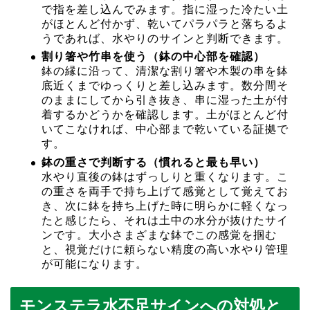
で指を差し込んでみます。指に湿った冷たい土
がほとんど付かず、乾いてパラパラと落ちるよ
うであれば、水やりのサインと判断できます。
割り箸や竹串を使う（鉢の中心部を確認）
鉢の縁に沿って、清潔な割り箸や木製の串を鉢
底近くまでゆっくりと差し込みます。数分間そ
のままにしてから引き抜き、串に湿った土が付
着するかどうかを確認します。土がほとんど付
いてこなければ、中心部まで乾いている証拠で
す。
鉢の重さで判断する（慣れると最も早い）
水やり直後の鉢はずっしりと重くなります。こ
の重さを両手で持ち上げて感覚として覚えてお
き、次に鉢を持ち上げた時に明らかに軽くなっ
たと感じたら、それは土中の水分が抜けたサイ
ンです。大小さまざまな鉢でこの感覚を掴む
と、視覚だけに頼らない精度の高い水やり管理
が可能になります。
モンステラ水不足サインへの対処と