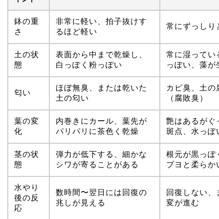
鉢の重
非常に軽い、拍子抜けす
常にずっしり
さ
るほど軽い
土の状
表面から中まで乾燥し、
常に湿ってい
態
白っぽく粉っぽい
っぽい、藻が
ほぼ無臭、または乾いた
カビ臭、土の
匂い
土の匂い
（腐敗臭）
葉の変
内巻きにカール、葉先が
艶はあるがぐ
化
パリパリに茶色く乾燥
斑点、水っぽ
茎の状
弾力が低下する、細かな
根元が黒っぽ
態
シワが寄ることがある
ブヨと柔らか
水やり
数時間〜翌日には回復の
回復しない、
後の反
兆しが見える
変が進む
応