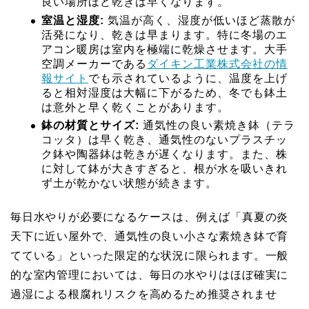
良い場所ほど乾きは早くなります。
室温と湿度:
気温が高く、湿度が低いほど蒸散が
活発になり、乾きは早まります。特に冬場のエ
アコン暖房は室内を極端に乾燥させます。大手
空調メーカーである
ダイキン工業株式会社の情
報サイト
でも示されているように、温度を上げ
ると相対湿度は大幅に下がるため、冬でも鉢土
は意外と早く乾くことがあります。
鉢の材質とサイズ:
通気性の良い素焼き鉢（テラ
コッタ）は早く乾き、通気性のないプラスチッ
ク鉢や陶器鉢は乾きが遅くなります。また、株
に対して鉢が大きすぎると、根が水を吸いきれ
ず土が乾かない状態が続きます。
毎日水やりが必要になるケースは、例えば「真夏の炎
天下に近い屋外で、通気性の良い小さな素焼き鉢で育
てている」といった限定的な状況に限られます。一般
的な室内管理においては、毎日の水やりはほぼ確実に
過湿による根腐れリスクを高めるため推奨されませ